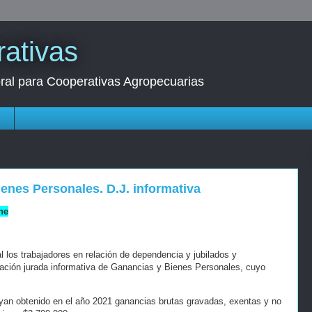
ativas
oral para Cooperativas Agropecuarias
s
ienes Personales. D.J. informativa
ne
al los trabajadores en relación de dependencia y jubilados y
ación jurada informativa de Ganancias y Bienes Personales, cuyo
yan obtenido en el año 2021 ganancias brutas gravadas, exentas y no