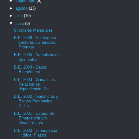
►
septiembre
(9)
►
agosto
(13)
►
julio
(10)
▼
junio
(9)
Circulares Mensuales
B.E. 2006 - Reintegro a
sectores vulnerados.
Prórroga
B.E. 2005 - Actualización
de montos
B.E. 2004 - Datos
Biométricos
B.E. 2003 - Ganancias.
Relación de
dependencia. Re...
B.E. 2002 - Ganancias y
Bienes Personales.
D.J. in...
B.E. 2001 - Estado de
Emergencia y/o
desastre agro...
B.E. 2000 - Emergencia
Hídrica. Plazos