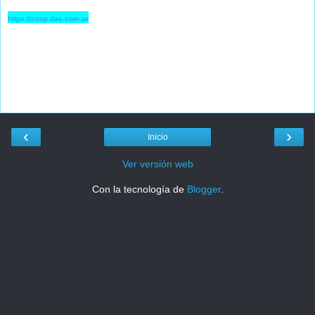
https://coop.dae.com.ar
‹
›
Inicio
Ver versión web
Con la tecnología de
Blogger
.