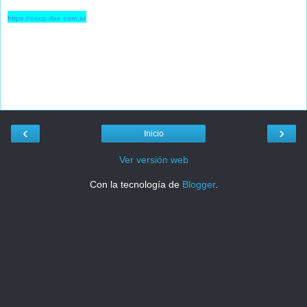
https://coop.dae.com.ar
‹
›
Inicio
Ver versión web
Con la tecnología de
Blogger
.