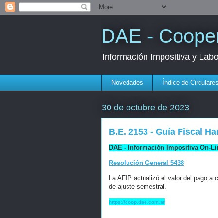
DAE - Cooper
Información Impositiva y Lab
Novedades
Índice de Circulare
30 de octubre de 2023
B.E. 2153 - Guía Fiscal Ha
DAE - Información Impositiva On-Li
Resolución General 5438
La AFIP actualizó el valor del pago a
de ajuste semestral.
https://coop.dae.com.ar