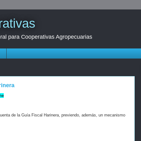
ativas
oral para Cooperativas Agropecuarias
s
rinera
ne
 cuenta de la Guía Fiscal Harinera, previendo, además, un mecanismo