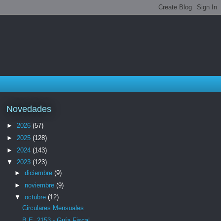
Novedades
►
2026
(57)
►
2025
(128)
►
2024
(143)
▼
2023
(123)
►
diciembre
(9)
►
noviembre
(9)
▼
octubre
(12)
Circulares Mensuales
B.E. 2153 - Guía Fiscal