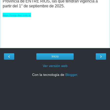
Provincia de ENTRE RÍOS, las que tendrán vigencia a
partir del 1° de septiembre de 2025.
https://coop.dae.com.ar
‹
›
Inicio
Ver versión web
Con la tecnología de
Blogger
.