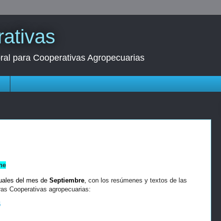
ativas
oral para Cooperativas Agropecuarias
s
ne
uales del mes de
Septiembre
,
con los resúmenes y textos de las
ras Cooperativas agropecuarias:
5