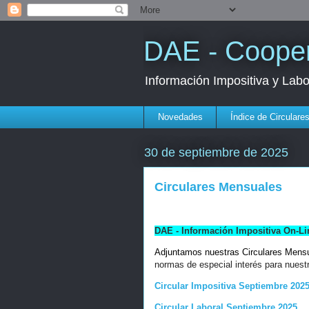
DAE - Cooper
Información Impositiva y Lab
Novedades
Índice de Circulare
30 de septiembre de 2025
Circulares Mensuales
DAE - Información Impositiva On-Li
Adjuntamos nuestras Circulares Mens
normas de especial interés para nuest
Circular Impositiva Septiembre 202
Circular Laboral Septiembre 2025