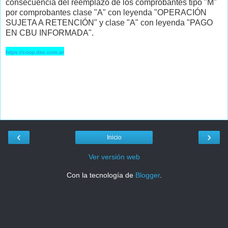
consecuencia del reemplazo de los comprobantes tipo "M"
por comprobantes clase "A" con leyenda "OPERACIÓN
SUJETA A RETENCIÓN" y clase "A" con leyenda "PAGO
EN CBU INFORMADA".
https://coop.dae.com.ar
‹
›
Inicio
Ver versión web
Con la tecnología de
Blogger
.