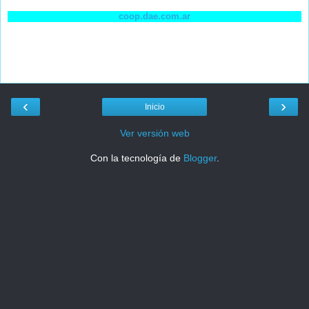
coop.dae.com.ar
‹
›
Inicio
Ver versión web
Con la tecnología de
Blogger
.