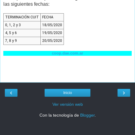
las siguientes fechas:
TERMINACIÓN CUIT
FECHA
0, 1, 2 y 3
18/05/2020
4, 5 y 6
19/05/2020
7, 8 y 9
20/05/2020
coop.dae.com.ar
‹
›
Inicio
Ver versión web
Con la tecnología de
Blogger
.