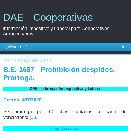
DAE - Cooperativas
Información Impositiva y Laboral para Cooperativas
Agropecuarias
▼
19 de mayo de 2020
B.E. 1687 - Prohibición despidos.
Prórroga.
DAE - Información Impositiva y Laboral
Decreto 487/2020
Se prorroga por 60 días contados a partir del
vencimiento
(...)
.
coop.dae.com.ar