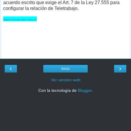
acuerdo escrito que exige el Art. 7 de la Ley 27.555 para
configurar la relación de Teletrabajo.
https://coop.dae.com.ar
‹
›
Inicio
Ver versión web
Con la tecnología de
Blogger
.