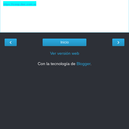
https://coop.dae.com.ar
‹
›
Inicio
Ver versión web
Con la tecnología de
Blogger
.