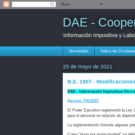
DAE - Cooper
Información Impositiva y Lab
Novedades
Índice de Circulare
25 de mayo de 2021
B.E. 1907 - Modificacion
DAE - Información Impositiva On-Li
Decreto 336/2021
El Poder Ejecutivo reglamentó la Ley 
para el personal en relación de depend
La reglamentación formula algunas pre
Como "bono por productividad" se defi