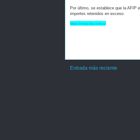
Por último, se establece que la AFIP e
importes retenidos en exceso.
https://coop.dae.com.ar
Entrada más reciente