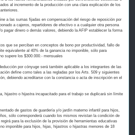
nados al incremento de la producción con una clara explicación de los
anteriores.
fine a las sumas fijadas en compensación del riesgo de reposición por
bonado a cajeros, repartidores de efectivo o a cualquier otra persona
/o pagar dinero o demás valores, debiendo la AFIP establecer la forma
s que se perciban en conceptos de bono por productividad, fallo de
ite equivalente al 40% de la ganancia no imponible, sólo para
 no supere los $300.000.- mensuales
 deducción por cónyuge será también aplicable a los integrantes de las
ación define como tales a las regladas por los Arts. 509 y siguientes
ión, debiendo acreditarse con la constancia o acta de inscripción en el
a, hijastro o hijastra incapacitado para el trabajo se duplicará sin límite
mentado de gastos de guardería y/o jardín materno infantil para hijos,
3 años, sólo corresponderá cuando los mismos revistan la condición de
regirá para la exclusión de la provisión de herramientas educativas
no imponible para hijos, hijas, hijastros o hijastras menores de 18