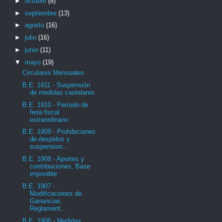
►
octubre
(8)
►
septiembre
(13)
►
agosto
(16)
►
julio
(16)
►
junio
(11)
▼
mayo
(19)
Circulares Mensuales
B.E. 1911 - Suspensión
de medidas cautelares
B.E. 1910 - Período de
feria fiscal
extraordinario
B.E. 1909 - Prohibiciones
de despidos y
suspension...
B.E. 1908 - Aportes y
contribuciones. Base
imponible
B.E. 1907 -
Modificaciones de
Ganancias.
Reglament...
B.E. 1906 - Medidas