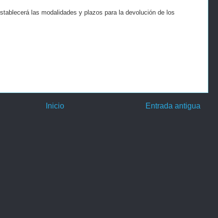
stablecerá las modalidades y plazos para la devolución de los
Inicio
Entrada antigua