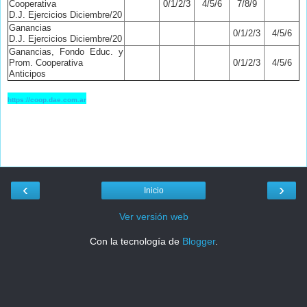
Cooperativa
0/1/2/3
4/5/6
7/8/9
D.J. Ejercicios Diciembre/20
Ganancias
0/1/2/3
4/5/6
D.J. Ejercicios Diciembre/20
Ganancias, Fondo Educ. y
Prom. Cooperativa
0/1/2/3
4/5/6
Anticipos
https://coop.dae.com.ar
‹
›
Inicio
Ver versión web
Con la tecnología de
Blogger
.