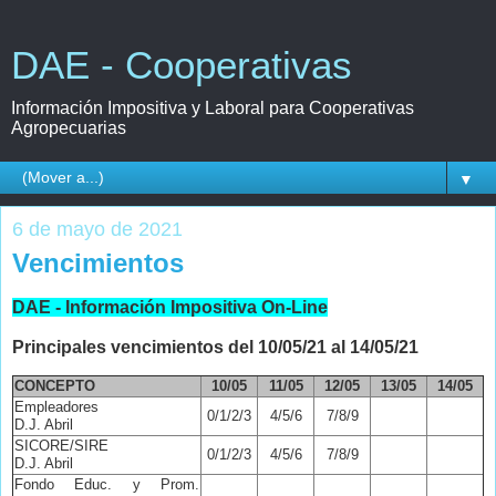
DAE - Cooperativas
Información Impositiva y Laboral para Cooperativas
Agropecuarias
▼
6 de mayo de 2021
Vencimientos
DAE - Información Impositiva On-Line
Principales vencimientos del 10/05/21 al 14/05/21
CONCEPTO
10/05
11/05
12/05
13/05
14/05
Empleadores
0/1/2/3
4/5/6
7/8/9
D.J. Abril
SICORE/SIRE
0/1/2/3
4/5/6
7/8/9
D.J. Abril
Fondo Educ. y Prom.