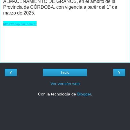
ALMACENAMIENTO DE GRANOS, en el ámbito de la
Provincia de CÓRDOBA, con vigencia a partir del 1° de
marzo de 2025.
https://coop.dae.com.ar
‹
›
Inicio
Ver versión web
Con la tecnología de
Blogger
.