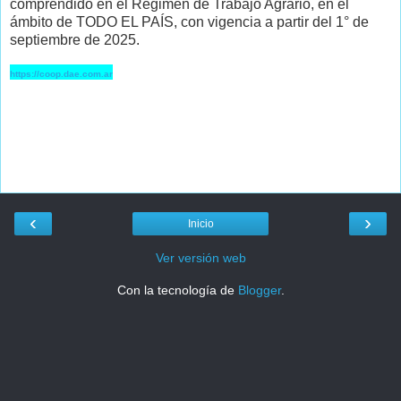
comprendido en el Régimen de Trabajo Agrario, en el
ámbito de TODO EL PAÍS, con vigencia a partir del 1° de
septiembre de 2025.
https://coop.dae.com.ar
‹
›
Inicio
Ver versión web
Con la tecnología de
Blogger
.