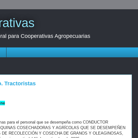
ativas
oral para Cooperativas Agropecuarias
s
. Tractoristas
ine
nimas para el personal que se desempeña como CONDUCTOR
MÁQUINAS COSECHADORAS Y AGRÍCOLAS QUE SE DESEMPEÑEN
 DE RECOLECCIÓN Y COSECHA DE GRANOS Y OLEAGINOSAS,