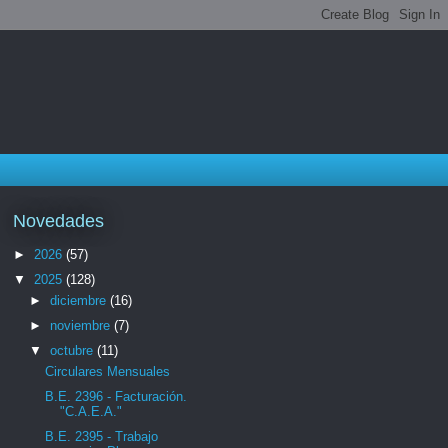
Novedades
►
2026
(57)
▼
2025
(128)
►
diciembre
(16)
►
noviembre
(7)
▼
octubre
(11)
Circulares Mensuales
B.E. 2396 - Facturación.
"C.A.E.A."
B.E. 2395 - Trabajo