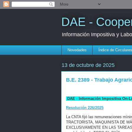
DAE - Cooper
Información Impositiva y Lab
Novedades
Índice de Circulare
13 de octubre de 2025
B.E. 2389 - Trabajo Agrario
DAE - Información Impositiva On-L
Resolución 226/2025
La CNTA fijó las remuneraciones mí
TRACTORISTA, MAQUINISTA DE 
EXCLUSIVAMENTE EN LAS TAREAS