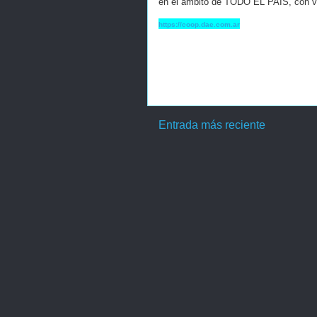
en el ámbito de TODO EL PAÍS, con vig
https://coop.dae.com.ar
Entrada más reciente