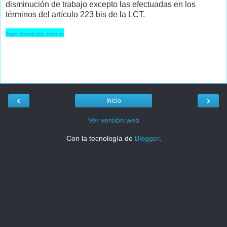
disminución de trabajo excepto las efectuadas en los
términos del artículo 223 bis de la LCT.
https://coop.dae.com.ar
‹
›
Inicio
Ver versión web
Con la tecnología de
Blogger
.