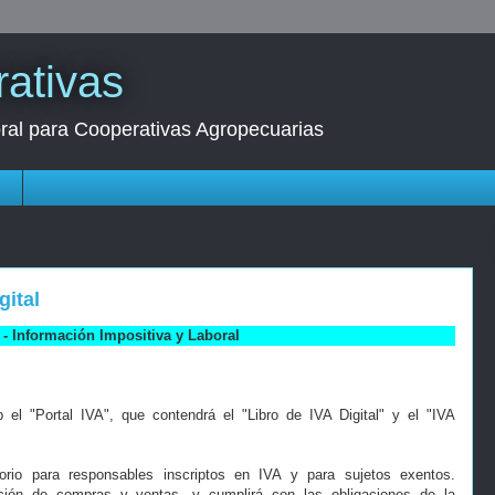
ativas
oral para Cooperativas Agropecuarias
s
gital
- Información Impositiva y Laboral
el "Portal IVA", que contendrá el "Libro de IVA Digital" y el "IVA
torio para responsables inscriptos en IVA y para sujetos exentos.
ción de compras y ventas, y cumplirá con las obligaciones de la