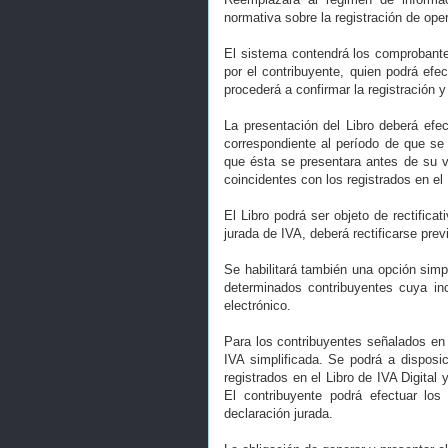
normativa sobre la registración de ope
El sistema contendrá los comprobante
por el contribuyente, quien podrá ef
procederá a confirmar la registración y 
La presentación del Libro deberá efe
correspondiente al período de que se 
que ésta se presentara antes de su v
coincidentes con los registrados en el 
El Libro podrá ser objeto de rectifica
jurada de IVA, deberá rectificarse prev
Se habilitará también una opción simpl
determinados contribuyentes cuya inc
electrónico.
Para los contribuyentes señalados en 
IVA simplificada. Se podrá a disposic
registrados en el Libro de IVA Digital
El contribuyente podrá efectuar los
declaración jurada.