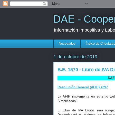
DAE - Cooper
Información Impositiva y Lab
Novedades
Índice de Circulare
1 de octubre de 2019
B.E. 1570 - Libro de IVA Di
DAE 
Resolución General (AFIP) 4597
La AFIP implementa en su sitio web 
Simplificado".
El Libro de IVA Digital será obliga
Reemplazará al régimen de informa