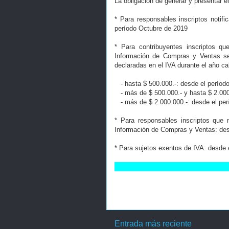
La obligación de generar y presentar el
* Para responsables inscriptos notifi
período Octubre de 2019
* Para contribuyentes inscriptos q
Información de Compras y Ventas se
declaradas en el IVA durante el año ca
- hasta $ 500.000.-: desde el períod
- más de $ 500.000.- y hasta $ 2.000
- más de $ 2.000.000.-: desde el pe
* Para responsables inscriptos que
Información de Compras y Ventas: des
* Para sujetos exentos de IVA: desde 
Entrada más reciente