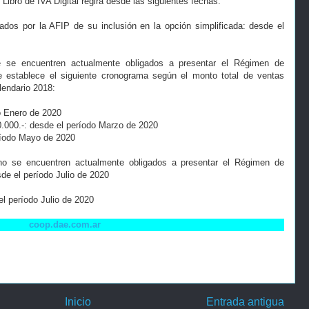
 Libro de IVA Digital regirá desde las siguientes fechas:
cados por la AFIP de su inclusión en la opción simplificada: desde el
ue se encuentren actualmente obligados a presentar el Régimen de
 establece el siguiente cronograma según el monto total de ventas
lendario 2018:
o Enero de 2020
.000.-: desde el período Marzo de 2020
ríodo Mayo de 2020
 no se encuentren actualmente obligados a presentar el Régimen de
de el período Julio de 2020
el período Julio de 2020
coop.dae.com.ar
Inicio
Entrada antigua