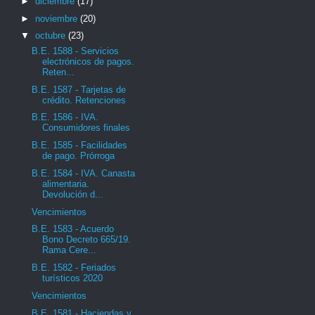
►
diciembre
(17)
►
noviembre
(20)
▼
octubre
(23)
B.E. 1588 - Servicios
electrónicos de pagos.
Reten...
B.E. 1587 - Tarjetas de
crédito. Retenciones
B.E. 1586 - IVA.
Consumidores finales
B.E. 1585 - Facilidades
de pago. Prórroga
B.E. 1584 - IVA. Canasta
alimentaria.
Devolución d...
Vencimientos
B.E. 1583 - Acuerdo
Bono Decreto 665/19.
Rama Cere...
B.E. 1582 - Feriados
turísticos 2020
Vencimientos
B.E. 1581 - Haciendas y