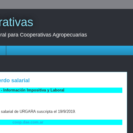
ativas
oral para Cooperativas Agropecuarias
s
rdo salarial
- Información Impositiva y Laboral
 salarial de URGARA suscripta el 19/9/2019.
coop.dae.com.ar