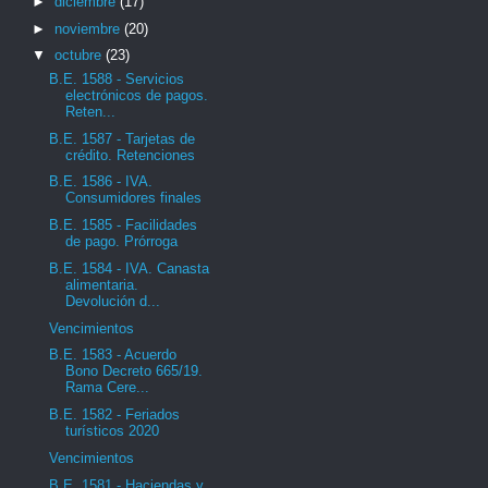
►
diciembre
(17)
►
noviembre
(20)
▼
octubre
(23)
B.E. 1588 - Servicios
electrónicos de pagos.
Reten...
B.E. 1587 - Tarjetas de
crédito. Retenciones
B.E. 1586 - IVA.
Consumidores finales
B.E. 1585 - Facilidades
de pago. Prórroga
B.E. 1584 - IVA. Canasta
alimentaria.
Devolución d...
Vencimientos
B.E. 1583 - Acuerdo
Bono Decreto 665/19.
Rama Cere...
B.E. 1582 - Feriados
turísticos 2020
Vencimientos
B.E. 1581 - Haciendas y