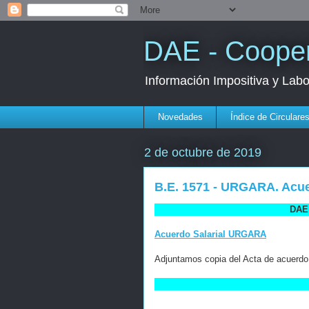
DAE - Cooper
Información Impositiva y Lab
Novedades
Índice de Circulare
2 de octubre de 2019
B.E. 1571 - URGARA. Acue
DAE 
Acuerdo Salarial URGARA
Adjuntamos copia del Acta de acuerdo