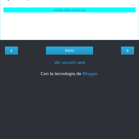
coop.dae.com.ar
‹
›
Inicio
Ver versión web
Con la tecnología de
Blogger
.