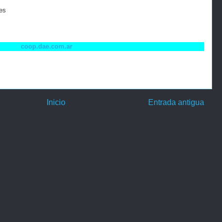
es
coop.dae.com.ar
Inicio
Entrada antigua