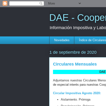
DAE - Cooper
Información Impositiva y Lab
Novedades
Índice de Circulare
1 de septiembre de 2020
Circulares Mensuales
DAE 
Adjuntamos nuestras Circulares Mens
de especial interés para nuestras Coo
Circular Impositiva Agosto 2020:
Aislamiento. Prórroga