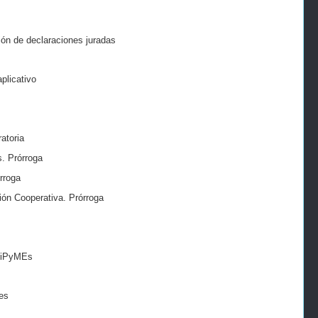
ión de declaraciones juradas
plicativo
atoria
. Prórroga
rroga
ón Cooperativa. Prórroga
 MiPyMEs
es