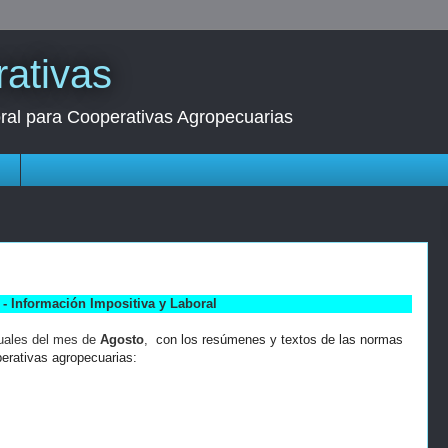
ativas
oral para Cooperativas Agropecuarias
s
- Información Impositiva y Laboral
uales del mes de
Agosto
,
con los resúmenes y textos de las normas
perativas agropecuarias: