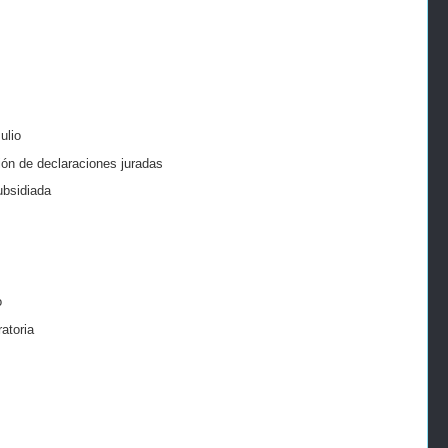
ulio
ión de declaraciones juradas
ubsidiada
o
atoria