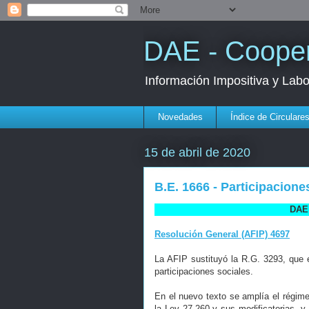
DAE - Cooper
Información Impositiva y Lab
Novedades
Índice de Circulare
15 de abril de 2020
B.E. 1666 - Participacione
DAE 
Resolución General (AFIP) 4697
La AFIP sustituyó la R.G. 3293, que e
participaciones sociales.
En el nuevo texto se amplía el régimen
la Ley 27.260 y sus modificatorias- 