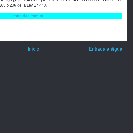
205 o 206 de la Ley 27.440.
coop.dae.com.ar
Inicio
Entrada antigua