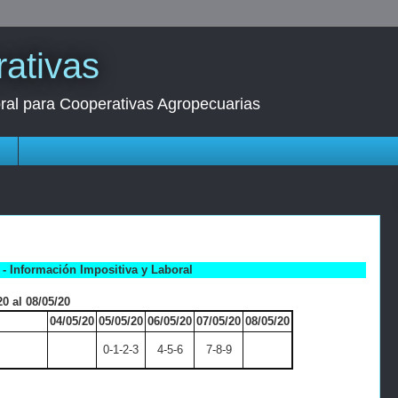
ativas
oral para Cooperativas Agropecuarias
s
- Información Impositiva y Laboral
0 al 08/05/20
04/05/20
05/05/20
06/05/20
07/05/20
08/05/20
0-1-2-3
4-5-6
7-8-9