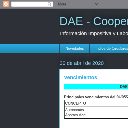
DAE - Cooper
Información Impositiva y Lab
Novedades
Índice de Circulare
30 de abril de 2020
Vencimientos
DAE 
Principales vencimientos del 04/05/2
CONCEPTO
Autónomos
Aportes Abril