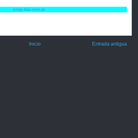
coop.dae.com.ar
Inicio
Entrada antigua