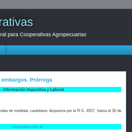
ativas
oral para Cooperativas Agropecuarias
s
e embargos. Prórroga
- Información Impositiva y Laboral
traba de medidas cautelares dispuesta por la R.G. 4557, hasta el 30 de
coop.dae.com.ar