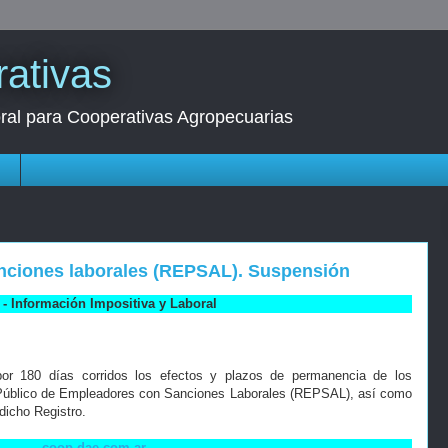
ativas
oral para Cooperativas Agropecuarias
s
sanciones laborales (REPSAL). Suspensión
- Información Impositiva y Laboral
por 180 días corridos los efectos y plazos de permanencia de los
o Público de Empleadores con Sanciones Laborales (REPSAL), así como
dicho Registro.
coop.dae.com.ar