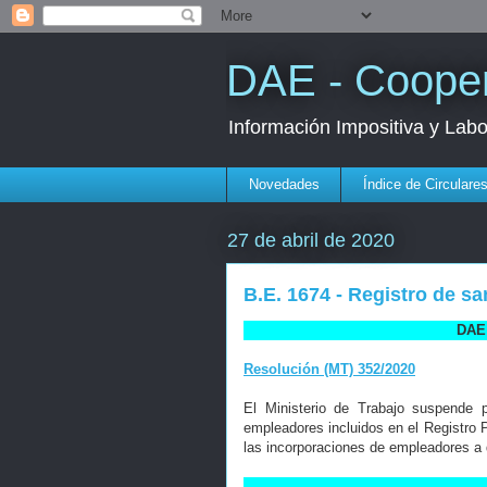
DAE - Cooper
Información Impositiva y Lab
Novedades
Índice de Circulare
27 de abril de 2020
B.E. 1674 - Registro de 
DAE 
Resolución (MT) 352/2020
El Ministerio de Trabajo suspende 
empleadores incluidos en el Registr
las incorporaciones de empleadores a 